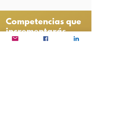
Competencias que
incrementarás
Con la practica de la
herramienta potencializaras
competencias claves directivas y
gerenciales para ti y tu
organización
Enfoque de resultados
Manejo de los cambios
Liderazgo
Trabajo en equipo