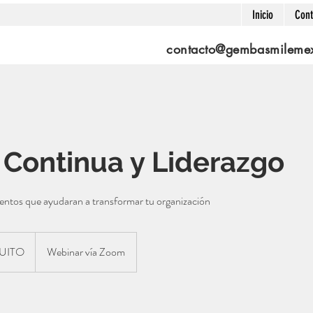
Inicio
Cont
contacto@gembasmileme
 Continua y Liderazgo
entos que ayudaran a transformar tu organización
UITO
Webinar vía Zoom