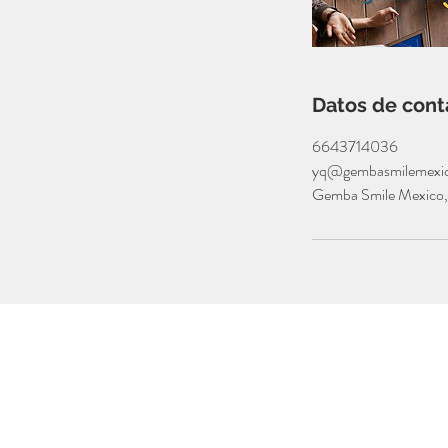
Datos de cont
6643714036
yq@gembasmilemexi
Gemba Smile Mexico, M